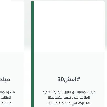
#امش30
مباد
حرصت جمعية ذو النون للرعاية الصحية
مبادرة جمع
المنزلية ‏على تحفيز متطوعيها
المنزلية
للمشاركة في مبادرة ⁧‫#امش30‬⁩،
بمناسبة 