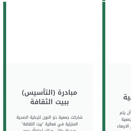
مبادرة (التأسيس)
ية
ببيت الثقافة
ٔن يتم
شاركت جمعية ذو النون للرعاية الصحية
جمعية
المنزلية في فعالية “بيت الثقافة”
لاربعاء
بمدينة حائل، وذلك احتفالًا بيوم