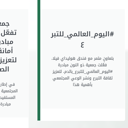
جمع
تفعّل 
#اليوم_العالمي_للتبر
مبادر
ع
أمان
لتعزيز
بتعاونٍ مثمر مع فندق هوليداي فيلا،
فعّلت ⁧جمعية ذو النون⁩ مبادرة
الصح
⁧#اليوم_العالمي_للتبرع_بالدم⁩، لتعزيز
ثقافة التبرع ونشر الوعي المجتمعي
في إطار 
بأهمية هذا
المجتمعية
المستفيدي
مبادرة 