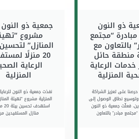
ية ذو النون
جمعية ذو النون 
مبادرة “مجتمع
مشروع “تهيئ
” بالتعاون مع
المنازل” لتحسين 
ة منطقة حائل
20 منزلًا لمست
 خدمات الرعاية
الرعاية الصحي
ية المنزلية
المنزلية
حرصنا على تعزيز الشراكة
نفذت جمعية ذو النون للرعاية
 وتوسيع نطاق الوصول إلى
المنزلية مشروع “تهيئة المناز
ن، فعلّت جمعية ذو النون
استهدف ت
“مجتمع مبادر” بالتعاون
منازل المستفيدين من