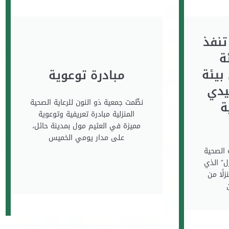
تنفذ
ة
بيئة
مبادرة توعوية
فيدي
نظّمت جمعية ذو النون للرعاية الصحية
ة
المنزلية مبادرة تعريفية وتوعوية
مميزة في العثيم مول بمدينة حائل،
على مدار يومي الخميس
 الصحية
ل” الذي
حسين بيئة 20 منزلًا من