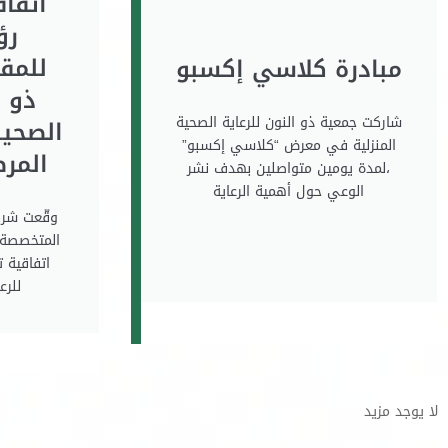
اتفاق
رؤ
للمق
مبادرة كلاسي إكسبو
ذو ا
شاركت جمعية ذو النون للرعاية الصحية
الصحية
المنزلية في معرض “كلاسي إكسبو”
المر
،لمدة يومين متواصلين بهدف نشر
الوعي حول أهمية الرعاية
وقّعت شرك
المتخصصة 
اتفاقية 
للرع
لا يوجد مزيد